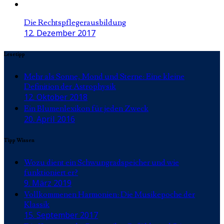
Die Rechtspflegerausbildung
12. Dezember 2017
Lesetipp
Mehr als Sonne, Mond und Sterne: Eine kleine
Definition der Astrophysik
12. Oktober 2018
Ein Blumenlexikon für jeden Zweck
20. April 2016
Tipp Wissen
Wozu dient ein Schwungradspeicher und wie
funktioniert er?
9. März 2019
Vollkommenen Harmonien: Die Musikepoche der
Klassik
15. September 2017